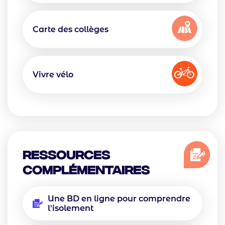
Icon
Texte
Carte des collèges
Icon
Texte
Vivre vélo
Ressources
complémentaires
Une BD en ligne pour comprendre
l'isolement