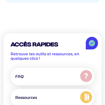
Icon
Box
Accès rapides
Description
Retrouve tes outils et ressources, en
quelques clics !
Text
Icon
Icon
Texte
FAQ
Icon
Texte
Ressources