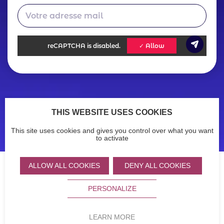
reCAPTCHA
is disabled.
✓ Allow
Footer
Actualités
Ressources
THIS WEBSITE USES COOKIES
Legals
Menu
Mentions légales
Politique de confidentialité
This site uses cookies and gives you control over what you want
Accessibilité : non conforme
menu
to activate
ALLOW ALL COOKIES
DENY ALL COOKIES
Partners
Logo
Logo
Logo
PERSONALIZE
LEARN MORE