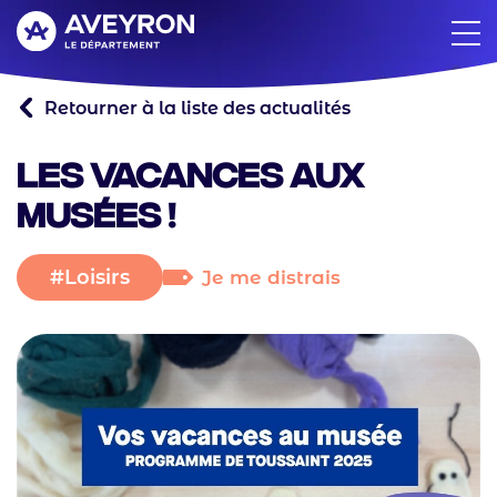
Aller
au
contenu
principal
Retourner à la liste des actualités
Les vacances aux
Musées !
Loisirs
Je me distrais
Catégorie
principale