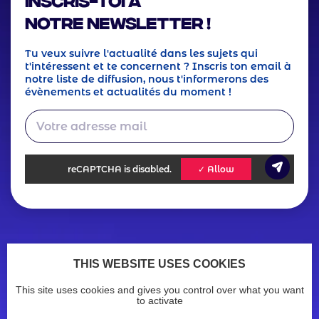
notre Newsletter !
Tu veux suivre l'actualité dans les sujets qui
t'intéressent et te concernent ? Inscris ton email à
notre liste de diffusion, nous t'informerons des
évènements et actualités du moment !
reCAPTCHA
is disabled.
✓ Allow
Footer
Actualités
Ressources
THIS WEBSITE USES COOKIES
Legals
Menu
Mentions légales
Politique de confidentialité
This site uses cookies and gives you control over what you want
Accessibilité : non conforme
menu
to activate