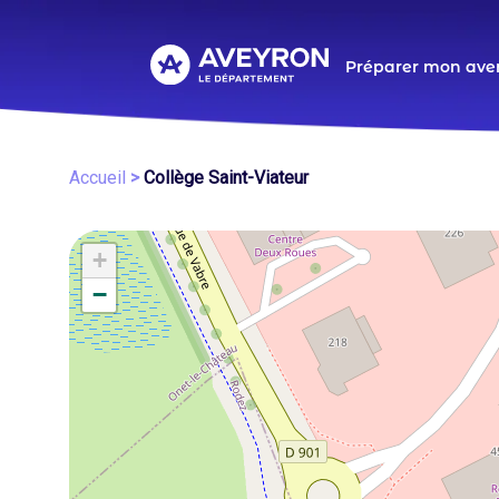
Aller
au
contenu
Navigat
Préparer mon ave
principal
principa
Fil
Accueil
Collège Saint-Viateur
d'Ariane
+
−