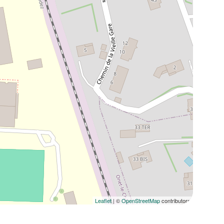
Leaflet
| ©
OpenStreetMap
contributors