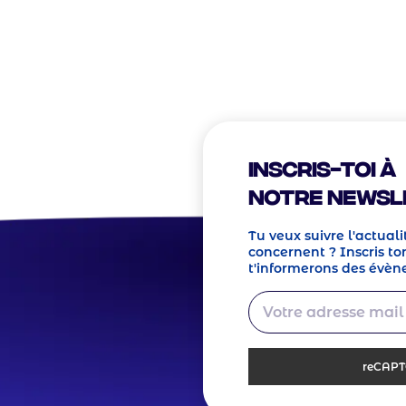
? Nous sommes à
er !
Inscris-toi à
notre Newsl
Tu veux suivre l'actuali
concernent ? Inscris ton
t'informerons des évèn
reCAP