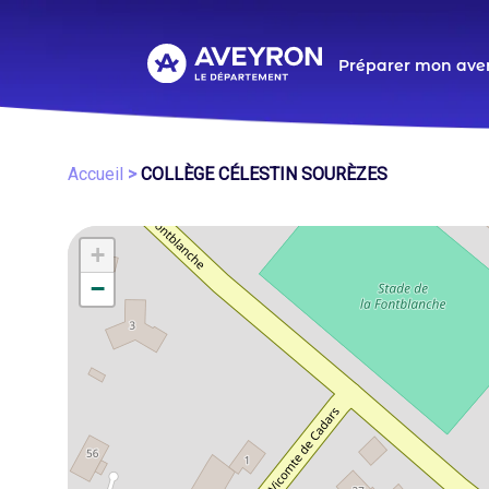
Aller
au
contenu
Navigat
Préparer mon ave
principal
principa
Fil
Accueil
COLLÈGE CÉLESTIN SOURÈZES
d'Ariane
+
−