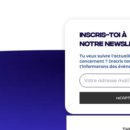
? Nous sommes à
er !
Inscris-toi à
notre Newsl
Tu veux suivre l'actuali
concernent ? Inscris ton
t'informerons des évèn
reCAP
TH