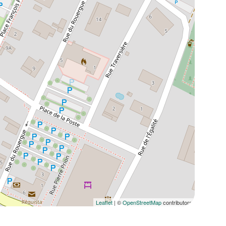
Leaflet
| ©
OpenStreetMap
contributors