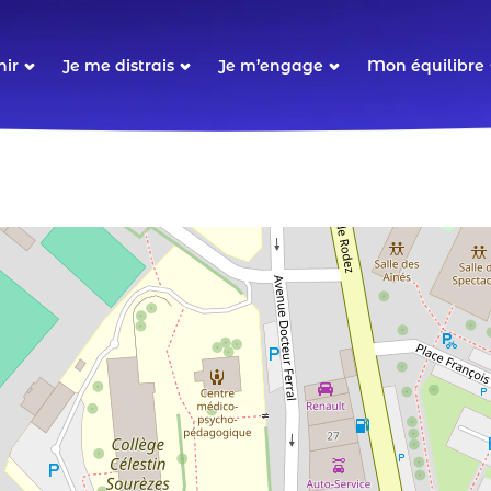
ion
nir
Je me distrais
Je m’engage
Mon équilibre
le