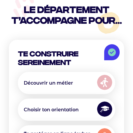
Titre
Le Département
de
t’accompagne pour…
section
"Le
Icon
Département"
Te
Te construire
construire
sereinement
sereinement
Text
Icon
Icon
Texte
Découvrir un métier
Icon
Texte
Choisir ton orientation
Icon