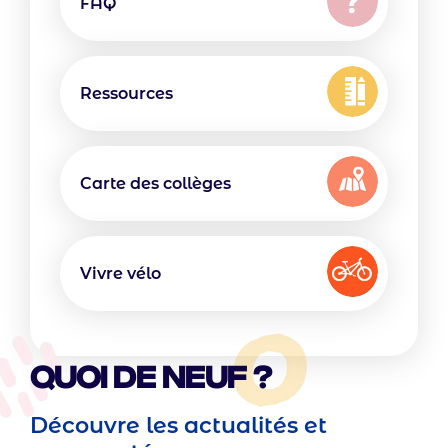
Texte
FAQ
Icon
Texte
Ressources
Icon
Texte
Carte des collèges
Icon
Texte
Vivre vélo
Quoi de neuf ?
Découvre les actualités et