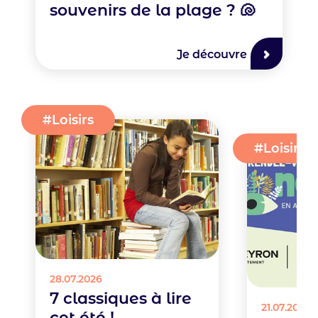
souvenirs de la plage ? 🐚
Je découvre
Type
Loisirs
d'actualité
Image
Type
Loisirs
d'actualité
Image
28.07.2026
7 classiques à lire
21.07.2026
cet été !