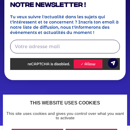
notre Newsletter !
Tu veux suivre l'actualité dans les sujets qui
t'intéressent et te concernent ? Inscris ton email à
notre liste de diffusion, nous t'informerons des
évènements et actualités du moment !
reCAPTCHA
is disabled.
✓ Allow
Footer
Actualités
Ressources
THIS WEBSITE USES COOKIES
Legals
Menu
Mentions légales
Politique de confidentialité
This site uses cookies and gives you control over what you want
Accessibilité : non conforme
menu
to activate